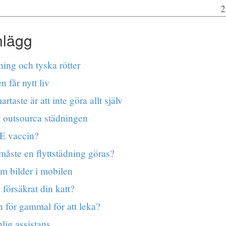
2
nlägg
ning och tyska rötter
 får nytt liv
rtaste är att inte göra allt själv
t outsourca städningen
E vaccin?
åste en flyttstädning göras?
m bilder i mobilen
 försäkrat din katt?
 för gammal för att leka?
lig assistans