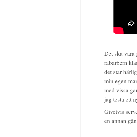
Det ska vara g
rabarbern klar
det står härli
min egen mam
med vissa gam
jag testa ett
Givetvis serv
en annan gån