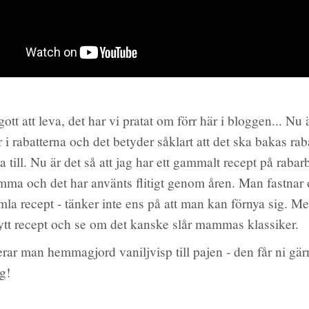
ott att leva, det har vi pratat om förr här i bloggen... Nu 
 i rabatterna och det betyder såklart att det ska bakas rab
ga till. Nu är det så att jag har ett gammalt recept på rabar
ma och det har använts flitigt genom åren. Man fastnar
la recept - tänker inte ens på att man kan förnya sig. Men
 nytt recept och se om det kanske slår mammas klassiker.
erar man hemmagjord vaniljvisp till pajen - den får ni gär
g!