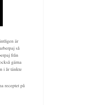
äntligen är
arberpaj så
berpaj från
 också gärna
 i år tänkte
na receptet på