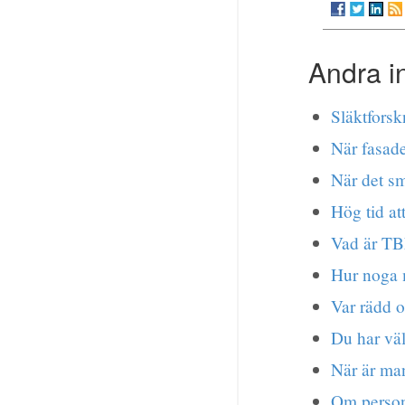
Andra i
Släktforsk
När fasaden
När det sma
Hög tid at
Vad är TB
Hur noga m
Var rädd o
Du har väl
När är man
Om person