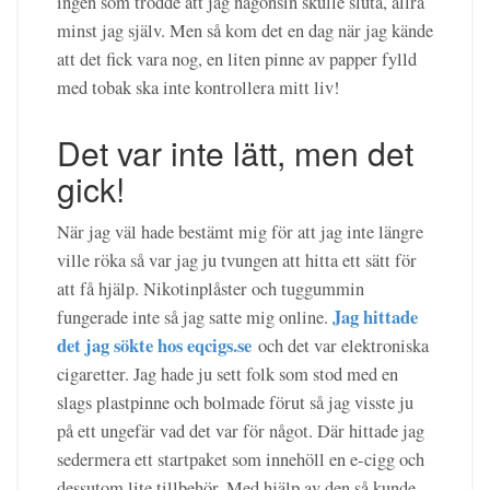
ingen som trodde att jag någonsin skulle sluta, allra
minst jag själv. Men så kom det en dag när jag kände
att det fick vara nog, en liten pinne av papper fylld
med tobak ska inte kontrollera mitt liv!
Det var inte lätt, men det
gick!
När jag väl hade bestämt mig för att jag inte längre
ville röka så var jag ju tvungen att hitta ett sätt för
att få hjälp. Nikotinplåster och tuggummin
Jag hittade
fungerade inte så jag satte mig online.
det jag sökte hos eqcigs.se
och det var elektroniska
cigaretter. Jag hade ju sett folk som stod med en
slags plastpinne och bolmade förut så jag visste ju
på ett ungefär vad det var för något. Där hittade jag
sedermera ett startpaket som innehöll en e-cigg och
dessutom lite tillbehör. Med hjälp av den så kunde